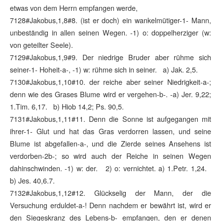
etwas von dem Herrn empfangen werde,
7128#Jakobus,1,8#8. (ist er doch) ein wankelmütiger-1- Mann,
unbeständig in allen seinen Wegen. -1) o: doppelherziger (w:
von geteilter Seele).
7129#Jakobus,1,9#9. Der niedrige Bruder aber rühme sich
seiner-1- Hoheit-a-, -1) w: rühme sich in seiner. a) Jak. 2,5.
7130#Jakobus,1,10#10. der reiche aber seiner Niedrigkeit-a-;
denn wie des Grases Blume wird er vergehen-b-. -a) Jer. 9,22;
1.Tim. 6,17. b) Hiob 14,2; Ps. 90,5.
7131#Jakobus,1,11#11. Denn die Sonne ist aufgegangen mit
ihrer-1- Glut und hat das Gras verdorren lassen, und seine
Blume ist abgefallen-a-, und die Zierde seines Ansehens ist
verdorben-2b-; so wird auch der Reiche in seinen Wegen
dahinschwinden. -1) w: der. 2) o: vernichtet. a) 1.Petr. 1,24.
b) Jes. 40,6.7.
7132#Jakobus,1,12#12. Glückselig der Mann, der die
Versuchung erduldet-a-! Denn nachdem er bewährt ist, wird er
den Siegeskranz des Lebens-b- empfangen, den er denen