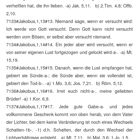
verheißen hat, die ihn lieben. -a) Jak. 5,11. b) 2.Tim. 4,8; Offb.
2,10.
7133#Jakobus,1,13#13. Niemand sage, wenn er versucht wird:
Ich werde von Gott versucht. Denn Gott kann nicht versucht
werden vom Bösen, er selbst aber versucht niemand.
7134#Jakobus,1,14#14. Ein jeder aber wird versucht, wenn er
von seiner eigenen Lust fortgezogen und gelockt wird-a-. -a) Mt.
15,19.
7135#Jakobus,1,15#15. Danach, wenn die Lust empfangen hat,
gebiert sie Sünde-a-; die Sünde aber, wenn sie vollendet ist,
gebiert den Tod-b-. -a) 1.Mo. 3,6; Jos. 7,21. b) Röm. 5,12.
7136#Jakobus,1,16#16. Irret euch nicht-a-, meine geliebten
Brüder! -a) 1.Kor. 6,9.
7137#Jakobus,1,17#17. Jede gute Gabe-a- und jedes
vollkommene Geschenk kommt von oben herab, von dem Vater
der Lichter, bei dem keine Veränderung ist noch eines Wechsels
Schatten-1b-. -1) d.h. Schatten, der durch den Wechsel der
Lichtverhältnisse entsteht. a) Mt. 7,11. b) Mal. 3,6; 1.Jo. 1,5.