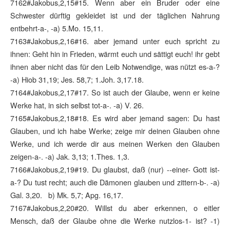
7162#Jakobus,2,15#15. Wenn aber ein Bruder oder eine
Schwester dürftig gekleidet ist und der täglichen Nahrung
entbehrt-a-, -a) 5.Mo. 15,11.
7163#Jakobus,2,16#16. aber jemand unter euch spricht zu
ihnen: Geht hin in Frieden, wärmt euch und sättigt euch! ihr gebt
ihnen aber nicht das für den Leib Notwendige, was nützt es-a-?
-a) Hiob 31,19; Jes. 58,7; 1.Joh. 3,17.18.
7164#Jakobus,2,17#17. So ist auch der Glaube, wenn er keine
Werke hat, in sich selbst tot-a-. -a) V. 26.
7165#Jakobus,2,18#18. Es wird aber jemand sagen: Du hast
Glauben, und ich habe Werke; zeige mir deinen Glauben ohne
Werke, und ich werde dir aus meinen Werken den Glauben
zeigen-a-. -a) Jak. 3,13; 1.Thes. 1,3.
7166#Jakobus,2,19#19. Du glaubst, daß (nur) --einer- Gott ist-
a-? Du tust recht; auch die Dämonen glauben und zittern-b-. -a)
Gal. 3,20. b) Mk. 5,7; Apg. 16,17.
7167#Jakobus,2,20#20. Willst du aber erkennen, o eitler
Mensch, daß der Glaube ohne die Werke nutzlos-1- ist? -1)