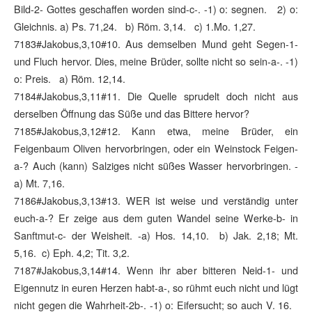
Bild-2- Gottes geschaffen worden sind-c-. -1) o: segnen. 2) o:
Gleichnis. a) Ps. 71,24. b) Röm. 3,14. c) 1.Mo. 1,27.
7183#Jakobus,3,10#10. Aus demselben Mund geht Segen-1-
und Fluch hervor. Dies, meine Brüder, sollte nicht so sein-a-. -1)
o: Preis. a) Röm. 12,14.
7184#Jakobus,3,11#11. Die Quelle sprudelt doch nicht aus
derselben Öffnung das Süße und das Bittere hervor?
7185#Jakobus,3,12#12. Kann etwa, meine Brüder, ein
Feigenbaum Oliven hervorbringen, oder ein Weinstock Feigen-
a-? Auch (kann) Salziges nicht süßes Wasser hervorbringen. -
a) Mt. 7,16.
7186#Jakobus,3,13#13. WER ist weise und verständig unter
euch-a-? Er zeige aus dem guten Wandel seine Werke-b- in
Sanftmut-c- der Weisheit. -a) Hos. 14,10. b) Jak. 2,18; Mt.
5,16. c) Eph. 4,2; Tit. 3,2.
7187#Jakobus,3,14#14. Wenn ihr aber bitteren Neid-1- und
Eigennutz in euren Herzen habt-a-, so rühmt euch nicht und lügt
nicht gegen die Wahrheit-2b-. -1) o: Eifersucht; so auch V. 16.