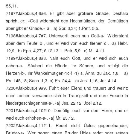
55,11.
7197#Jakobus,4,6#6. Er gibt aber größere Gnade. Deshalb
spricht er: «Gott widersteht den Hochmütigen, den Demütigen
aber gibt er Gnade.»-a- -a) Spr. 3,34; 1.Petr. 5,5.
7198#Jakobus,4,7#7. Unterwerft euch nun Gott-a-! Widersteht
aber dem Teufel-b-, und er wird von euch fliehen-c-. -a) Hebr.
12,9. b) Eph. 4,27; 6,12.13; 1.Petr. 5,9. c) Mt. 4,11.
7199#Jakobus,4,8#8. Naht euch Gott, und er wird sich euch
nahen-a-. Säubert die Hände, ihr Sünder, und reinigt die
Herzen-b-, ihr Wankelmütigen-1c-! -1) s. Anm. zu Jak. 1,8. a)
Ps. 145,18; Sach. 1,3. b) Ps. 24,4. c) Jes. 1,16; Jer. 4,14.
7200#Jakobus,4,9#9. Fühlt euer Elend und trauert und weint;
euer Lachen verwandle sich in Traurigkeit und eure Freude in
Niedergeschlagenheit-a-. -a) Jes. 22,12; Joel 2,12.
7201#Jakobus,4,10#10. Demütigt euch vor dem Herrn, und er
wird euch erhöhen-a-. -a) Mt. 23,12.
7202#Jakobus,4,11#11. Redet nicht Übles gegeneinander,
Brüder-a-. Wer gegen einen Bruder Übles redet oder seinen