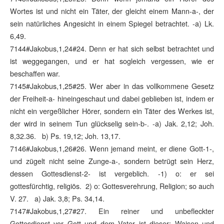
Wortes ist und nicht ein Täter, der gleicht einem Mann-a-, der
sein natürliches Angesicht in einem Spiegel betrachtet. -a) Lk.
6,49.
7144#Jakobus,1,24#24. Denn er hat sich selbst betrachtet und
ist weggegangen, und er hat sogleich vergessen, wie er
beschaffen war.
7145#Jakobus,1,25#25. Wer aber in das vollkommene Gesetz
der Freiheit-a- hineingeschaut und dabei geblieben ist, indem er
nicht ein vergeßlicher Hörer, sondern ein Täter des Werkes ist,
der wird in seinem Tun glückselig sein-b-. -a) Jak. 2,12; Joh.
8,32.36. b) Ps. 19,12; Joh. 13,17.
7146#Jakobus,1,26#26. Wenn jemand meint, er diene Gott-1-,
und zügelt nicht seine Zunge-a-, sondern betrügt sein Herz,
dessen Gottesdienst-2- ist vergeblich. -1) o: er sei
gottesfürchtig, religiös. 2) o: Gottesverehrung, Religion; so auch
V. 27. a) Jak. 3,8; Ps. 34,14.
7147#Jakobus,1,27#27. Ein reiner und unbefleckter
Gottesdienst vor Gott und dem Vater ist dieser: Waisen und