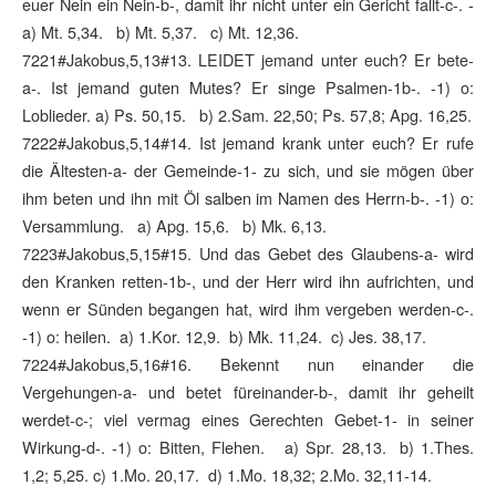
euer Nein ein Nein-b-, damit ihr nicht unter ein Gericht fallt-c-. -
a) Mt. 5,34. b) Mt. 5,37. c) Mt. 12,36.
7221#Jakobus,5,13#13. LEIDET jemand unter euch? Er bete-
a-. Ist jemand guten Mutes? Er singe Psalmen-1b-. -1) o:
Loblieder. a) Ps. 50,15. b) 2.Sam. 22,50; Ps. 57,8; Apg. 16,25.
7222#Jakobus,5,14#14. Ist jemand krank unter euch? Er rufe
die Ältesten-a- der Gemeinde-1- zu sich, und sie mögen über
ihm beten und ihn mit Öl salben im Namen des Herrn-b-. -1) o:
Versammlung. a) Apg. 15,6. b) Mk. 6,13.
7223#Jakobus,5,15#15. Und das Gebet des Glaubens-a- wird
den Kranken retten-1b-, und der Herr wird ihn aufrichten, und
wenn er Sünden begangen hat, wird ihm vergeben werden-c-.
-1) o: heilen. a) 1.Kor. 12,9. b) Mk. 11,24. c) Jes. 38,17.
7224#Jakobus,5,16#16. Bekennt nun einander die
Vergehungen-a- und betet füreinander-b-, damit ihr geheilt
werdet-c-; viel vermag eines Gerechten Gebet-1- in seiner
Wirkung-d-. -1) o: Bitten, Flehen. a) Spr. 28,13. b) 1.Thes.
1,2; 5,25. c) 1.Mo. 20,17. d) 1.Mo. 18,32; 2.Mo. 32,11-14.