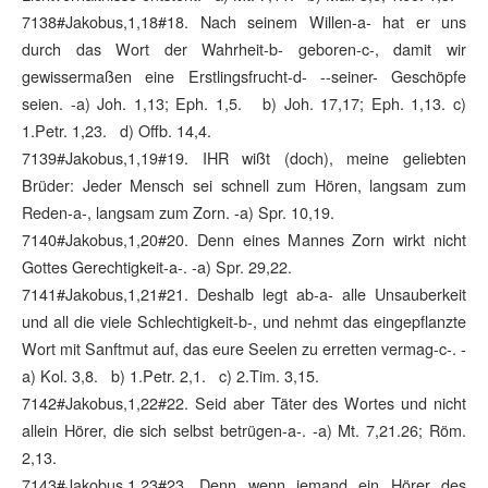
7138#Jakobus,1,18#18. Nach seinem Willen-a- hat er uns
durch das Wort der Wahrheit-b- geboren-c-, damit wir
gewissermaßen eine Erstlingsfrucht-d- --seiner- Geschöpfe
seien. -a) Joh. 1,13; Eph. 1,5. b) Joh. 17,17; Eph. 1,13. c)
1.Petr. 1,23. d) Offb. 14,4.
7139#Jakobus,1,19#19. IHR wißt (doch), meine geliebten
Brüder: Jeder Mensch sei schnell zum Hören, langsam zum
Reden-a-, langsam zum Zorn. -a) Spr. 10,19.
7140#Jakobus,1,20#20. Denn eines Mannes Zorn wirkt nicht
Gottes Gerechtigkeit-a-. -a) Spr. 29,22.
7141#Jakobus,1,21#21. Deshalb legt ab-a- alle Unsauberkeit
und all die viele Schlechtigkeit-b-, und nehmt das eingepflanzte
Wort mit Sanftmut auf, das eure Seelen zu erretten vermag-c-. -
a) Kol. 3,8. b) 1.Petr. 2,1. c) 2.Tim. 3,15.
7142#Jakobus,1,22#22. Seid aber Täter des Wortes und nicht
allein Hörer, die sich selbst betrügen-a-. -a) Mt. 7,21.26; Röm.
2,13.
7143#Jakobus,1,23#23. Denn wenn jemand ein Hörer des