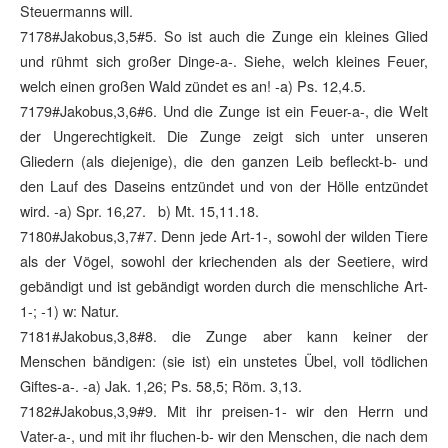
Steuermanns will.
7178#Jakobus,3,5#5. So ist auch die Zunge ein kleines Glied
und rühmt sich großer Dinge-a-. Siehe, welch kleines Feuer,
welch einen großen Wald zündet es an! -a) Ps. 12,4.5.
7179#Jakobus,3,6#6. Und die Zunge ist ein Feuer-a-, die Welt
der Ungerechtigkeit. Die Zunge zeigt sich unter unseren
Gliedern (als diejenige), die den ganzen Leib befleckt-b- und
den Lauf des Daseins entzündet und von der Hölle entzündet
wird. -a) Spr. 16,27. b) Mt. 15,11.18.
7180#Jakobus,3,7#7. Denn jede Art-1-, sowohl der wilden Tiere
als der Vögel, sowohl der kriechenden als der Seetiere, wird
gebändigt und ist gebändigt worden durch die menschliche Art-
1-; -1) w: Natur.
7181#Jakobus,3,8#8. die Zunge aber kann keiner der
Menschen bändigen: (sie ist) ein unstetes Übel, voll tödlichen
Giftes-a-. -a) Jak. 1,26; Ps. 58,5; Röm. 3,13.
7182#Jakobus,3,9#9. Mit ihr preisen-1- wir den Herrn und
Vater-a-, und mit ihr fluchen-b- wir den Menschen, die nach dem