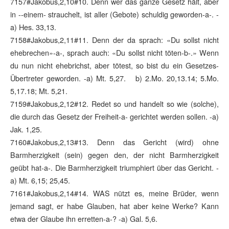
7157#Jakobus,2,10#10. Denn wer das ganze Gesetz hält, aber
in --einem- strauchelt, ist aller (Gebote) schuldig geworden-a-. -
a) Hes. 33,13.
7158#Jakobus,2,11#11. Denn der da sprach: «Du sollst nicht
ehebrechen»-a-, sprach auch: «Du sollst nicht töten-b-.» Wenn
du nun nicht ehebrichst, aber tötest, so bist du ein Gesetzes-
Übertreter geworden. -a) Mt. 5,27. b) 2.Mo. 20,13.14; 5.Mo.
5,17.18; Mt. 5,21.
7159#Jakobus,2,12#12. Redet so und handelt so wie (solche),
die durch das Gesetz der Freiheit-a- gerichtet werden sollen. -a)
Jak. 1,25.
7160#Jakobus,2,13#13. Denn das Gericht (wird) ohne
Barmherzigkeit (sein) gegen den, der nicht Barmherzigkeit
geübt hat-a-. Die Barmherzigkeit triumphiert über das Gericht. -
a) Mt. 6,15; 25,45.
7161#Jakobus,2,14#14. WAS nützt es, meine Brüder, wenn
jemand sagt, er habe Glauben, hat aber keine Werke? Kann
etwa der Glaube ihn erretten-a-? -a) Gal. 5,6.