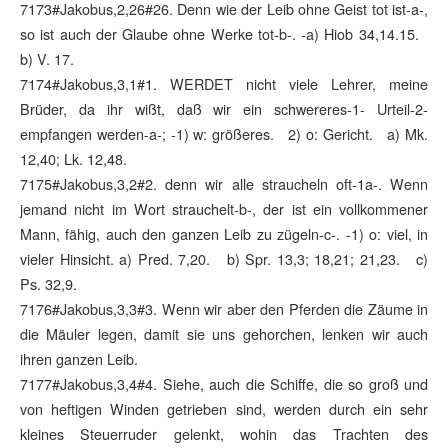
7173#Jakobus,2,26#26. Denn wie der Leib ohne Geist tot ist-a-,
so ist auch der Glaube ohne Werke tot-b-. -a) Hiob 34,14.15.
b) V. 17.
7174#Jakobus,3,1#1. WERDET nicht viele Lehrer, meine
Brüder, da ihr wißt, daß wir ein schwereres-1- Urteil-2-
empfangen werden-a-; -1) w: größeres. 2) o: Gericht. a) Mk.
12,40; Lk. 12,48.
7175#Jakobus,3,2#2. denn wir alle straucheln oft-1a-. Wenn
jemand nicht im Wort strauchelt-b-, der ist ein vollkommener
Mann, fähig, auch den ganzen Leib zu zügeln-c-. -1) o: viel, in
vieler Hinsicht. a) Pred. 7,20. b) Spr. 13,3; 18,21; 21,23. c)
Ps. 32,9.
7176#Jakobus,3,3#3. Wenn wir aber den Pferden die Zäume in
die Mäuler legen, damit sie uns gehorchen, lenken wir auch
ihren ganzen Leib.
7177#Jakobus,3,4#4. Siehe, auch die Schiffe, die so groß und
von heftigen Winden getrieben sind, werden durch ein sehr
kleines Steuerruder gelenkt, wohin das Trachten des