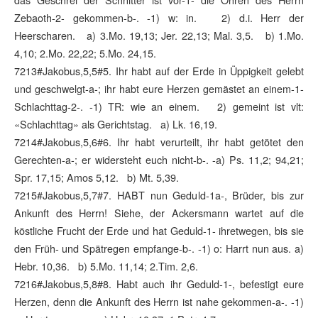
Zebaoth-2- gekommen-b-. -1) w: in. 2) d.i. Herr der
Heerscharen. a) 3.Mo. 19,13; Jer. 22,13; Mal. 3,5. b) 1.Mo.
4,10; 2.Mo. 22,22; 5.Mo. 24,15.
7213#Jakobus,5,5#5. Ihr habt auf der Erde in Üppigkeit gelebt
und geschwelgt-a-; ihr habt eure Herzen gemästet an einem-1-
Schlachttag-2-. -1) TR: wie an einem. 2) gemeint ist vlt:
«Schlachttag» als Gerichtstag. a) Lk. 16,19.
7214#Jakobus,5,6#6. Ihr habt verurteilt, ihr habt getötet den
Gerechten-a-; er widersteht euch nicht-b-. -a) Ps. 11,2; 94,21;
Spr. 17,15; Amos 5,12. b) Mt. 5,39.
7215#Jakobus,5,7#7. HABT nun Geduld-1a-, Brüder, bis zur
Ankunft des Herrn! Siehe, der Ackersmann wartet auf die
köstliche Frucht der Erde und hat Geduld-1- ihretwegen, bis sie
den Früh- und Spätregen empfange-b-. -1) o: Harrt nun aus. a)
Hebr. 10,36. b) 5.Mo. 11,14; 2.Tim. 2,6.
7216#Jakobus,5,8#8. Habt auch ihr Geduld-1-, befestigt eure
Herzen, denn die Ankunft des Herrn ist nahe gekommen-a-. -1)