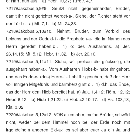
o: Harrt nun aus. a) Hebr. 10,37; 1.Petr. 4,7.
7217#Jakobus,5,9#9. Seufzt nicht gegeneinander, Brüder,
damit ihr nicht gerichtet werdet-a-. Siehe, der Richter steht vor
der Tür-b-. -a) Mt. 7,1. b) Mt. 24,33.
7218#Jakobus,5,10#10. Nehmt, Brüder, zum Vorbild des
Leidens und der Geduld-1- die Propheten-a-, die im Namen des
Herrn geredet haben-b-. -1) o: des Ausharrens. a) Jer.
26,14.15; Mt. 5,12; Hebr. 11,32. b) Jer. 26,16.
7219#Jakobus,5,11#11. Siehe, wir preisen die glückselig, die
ausgeharrt haben-a-. Vom Ausharren Hiobs-b- habt ihr gehört,
und das Ende-c- (des) Herrn-1- habt ihr gesehen, daß der Herr
voll innigen Mitgefühls und barmherzig ist-d-. -1) d.h. das Ende,
das der Herr dem Hiob bereitet hat. a) Jak. 1,4.12; Röm. 12,12;
Hebr. 6,12. b) Hiob 1,21.22. c) Hiob 42,10-17. d) Ps. 103,13;
Kla. 3,32.
7220#Jakobus,5,12#12. VOR allem aber, meine Brüder, schwört
nicht, weder bei dem Himmel noch bei der Erde noch mit
irgendeinem anderen Eid-a-; es sei aber euer Ja ein Ja und