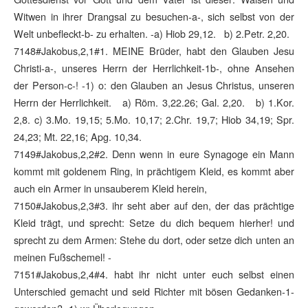
Witwen in ihrer Drangsal zu besuchen-a-, sich selbst von der
Welt unbefleckt-b- zu erhalten. -a) Hiob 29,12. b) 2.Petr. 2,20.
7148#Jakobus,2,1#1. MEINE Brüder, habt den Glauben Jesu
Christi-a-, unseres Herrn der Herrlichkeit-1b-, ohne Ansehen
der Person-c-! -1) o: den Glauben an Jesus Christus, unseren
Herrn der Herrlichkeit. a) Röm. 3,22.26; Gal. 2,20. b) 1.Kor.
2,8. c) 3.Mo. 19,15; 5.Mo. 10,17; 2.Chr. 19,7; Hiob 34,19; Spr.
24,23; Mt. 22,16; Apg. 10,34.
7149#Jakobus,2,2#2. Denn wenn in eure Synagoge ein Mann
kommt mit goldenem Ring, in prächtigem Kleid, es kommt aber
auch ein Armer in unsauberem Kleid herein,
7150#Jakobus,2,3#3. ihr seht aber auf den, der das prächtige
Kleid trägt, und sprecht: Setze du dich bequem hierher! und
sprecht zu dem Armen: Stehe du dort, oder setze dich unten an
meinen Fußschemel! -
7151#Jakobus,2,4#4. habt ihr nicht unter euch selbst einen
Unterschied gemacht und seid Richter mit bösen Gedanken-1-