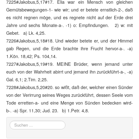
7225#Jakobus,5,17#17. Elia war ein Mensch von gleichen
Gemütsbewegungen-1- wie wir; und er betete ernstlich-2-, daß
es nicht regnen möge, und es regnete nicht auf der Erde drei
Jahre und sechs Monate-a-. -1) o: Empfindungen. 2) w: mit
Gebet. a) Lk. 4,25.
7226#Jakobus,5,18#18. Und wieder betete er, und der Himmel
gab Regen, und die Erde brachte ihre Frucht hervor-a-. -a)
1.Kön. 18,42; Ps. 104,14.
7227#Jakobus,5,19#19. MEINE Brüder, wenn jemand unter
euch von der Wahrheit abirrt und jemand ihn zurückführt-a-, -a)
Gal. 6,1; 2.Tim. 2,25.
7228#Jakobus,5,20#20. so wißt, daß der, welcher einen Sünder
von der Verirrung seines Weges zurückführt, dessen Seele vom
Tode erretten-a- und eine Menge von Sünden bedecken wird-
b-. -a) Spr. 11,30; Jud. 23. b) 1.Petr. 4,8.
Suchen
...