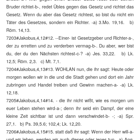
Bruder richtet-b-, redet Übles gegen das Gesetz und richtet das
Gesetz. Wenn du aber das Gesetz richtest, so bist du nicht ein
Täter des Gesetzes, sondern ein Richter. -a) 3.Mo. 19,16. b)
Röm. 14,13.
7203#Jakobus,4,12#12. --Einer- ist Gesetzgeber und Richter-a-,
der zu erretten und zu verderben vermag-b-. Du aber, wer bist
du, der du den Nächsten richtest-c-? -a) Jes. 33,22. b) Lk.
12,5; Röm. 2,3. c) Mt. 7,1.
7204#Jakobus,4,13#13. WOHLAN nun, die ihr sagt: Heute oder
morgen wollen wir in die und die Stadt gehen und dort ein Jahr
zubringen und Handel treiben und Gewinn machen-a- -a) Lk.
12,18.
7205#Jakobus,4,14#14. - die ihr nicht wißt, wie es morgen um
euer Leben stehen wird-a-; denn ihr seid ein Dampf, der eine
kleine Zeit sichtbar ist und dann verschwindet-b- -; -a) Spr.
27,1. b) Ps. 39,5.6; 102,4; Lk. 12,20.
7206#Jakobus,4,15#15. statt daß ihr sagt: Wenn der Herr will-a-
und wir leben, werden wir auch dieses oder jenes tun. -a) Apg.