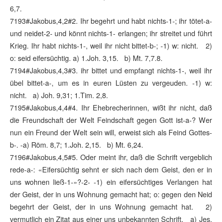
6,7.
7193#Jakobus,4,2#2. Ihr begehrt und habt nichts-1-; ihr tötet-a-
und neidet-2- und könnt nichts-1- erlangen; ihr streitet und führt
Krieg. Ihr habt nichts-1-, weil ihr nicht bittet-b-; -1) w: nicht. 2)
o: seid eifersüchtig. a) 1.Joh. 3,15. b) Mt. 7,7.8.
7194#Jakobus,4,3#3. ihr bittet und empfangt nichts-1-, weil ihr
übel bittet-a-, um es in euren Lüsten zu vergeuden. -1) w:
nicht. a) Joh. 9,31; 1.Tim. 2,8.
7195#Jakobus,4,4#4. Ihr Ehebrecherinnen, wißt ihr nicht, daß
die Freundschaft der Welt Feindschaft gegen Gott ist-a-? Wer
nun ein Freund der Welt sein will, erweist sich als Feind Gottes-
b-. -a) Röm. 8,7; 1.Joh. 2,15. b) Mt. 6,24.
7196#Jakobus,4,5#5. Oder meint ihr, daß die Schrift vergeblich
rede-a-: «Eifersüchtig sehnt er sich nach dem Geist, den er in
uns wohnen ließ-1-»?-2- -1) ein eifersüchtiges Verlangen hat
der Geist, der in uns Wohnung gemacht hat; o: gegen den Neid
begehrt der Geist, der in uns Wohnung gemacht hat. 2)
vermutlich ein Zitat aus einer uns unbekannten Schrift. a) Jes.