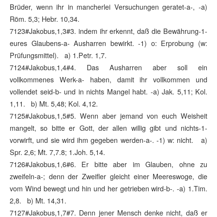
Brüder, wenn ihr in mancherlei Versuchungen geratet-a-, -a)
Röm. 5,3; Hebr. 10,34.
7123#Jakobus,1,3#3. indem ihr erkennt, daß die Bewährung-1-
eures Glaubens-a- Ausharren bewirkt. -1) o: Erprobung (w:
Prüfungsmittel). a) 1.Petr. 1,7.
7124#Jakobus,1,4#4. Das Ausharren aber soll ein
vollkommenes Werk-a- haben, damit ihr vollkommen und
vollendet seid-b- und in nichts Mangel habt. -a) Jak. 5,11; Kol.
1,11. b) Mt. 5,48; Kol. 4,12.
7125#Jakobus,1,5#5. Wenn aber jemand von euch Weisheit
mangelt, so bitte er Gott, der allen willig gibt und nichts-1-
vorwirft, und sie wird ihm gegeben werden-a-. -1) w: nicht. a)
Spr. 2,6; Mt. 7,7.8; 1.Joh. 5,14.
7126#Jakobus,1,6#6. Er bitte aber im Glauben, ohne zu
zweifeln-a-; denn der Zweifler gleicht einer Meereswoge, die
vom Wind bewegt und hin und her getrieben wird-b-. -a) 1.Tim.
2,8. b) Mt. 14,31.
7127#Jakobus,1,7#7. Denn jener Mensch denke nicht, daß er