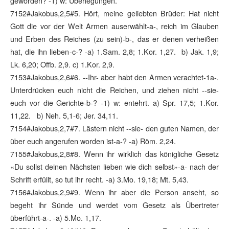
geworden? -1) w: Überlegungen.
7152#Jakobus,2,5#5. Hört, meine geliebten Brüder: Hat nicht
Gott die vor der Welt Armen auserwählt-a-, reich im Glauben
und Erben des Reiches (zu sein)-b-, das er denen verheißen
hat, die ihn lieben-c-? -a) 1.Sam. 2,8; 1.Kor. 1,27. b) Jak. 1,9;
Lk. 6,20; Offb. 2,9. c) 1.Kor. 2,9.
7153#Jakobus,2,6#6. --Ihr- aber habt den Armen verachtet-1a-.
Unterdrücken euch nicht die Reichen, und ziehen nicht --sie-
euch vor die Gerichte-b-? -1) w: entehrt. a) Spr. 17,5; 1.Kor.
11,22. b) Neh. 5,1-6; Jer. 34,11.
7154#Jakobus,2,7#7. Lästern nicht --sie- den guten Namen, der
über euch angerufen worden ist-a-? -a) Röm. 2,24.
7155#Jakobus,2,8#8. Wenn ihr wirklich das königliche Gesetz
«Du sollst deinen Nächsten lieben wie dich selbst»-a- nach der
Schrift erfüllt, so tut ihr recht. -a) 3.Mo. 19,18; Mt. 5,43.
7156#Jakobus,2,9#9. Wenn ihr aber die Person anseht, so
begeht ihr Sünde und werdet vom Gesetz als Übertreter
überführt-a-. -a) 5.Mo. 1,17.