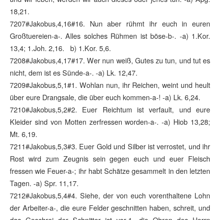
18,21.
7207#Jakobus,4,16#16. Nun aber rühmt ihr euch in euren
Großtuereien-a-. Alles solches Rühmen ist böse-b-. -a) 1.Kor.
13,4; 1.Joh. 2,16. b) 1.Kor. 5,6.
7208#Jakobus,4,17#17. Wer nun weiß, Gutes zu tun, und tut es
nicht, dem ist es Sünde-a-. -a) Lk. 12,47.
7209#Jakobus,5,1#1. Wohlan nun, ihr Reichen, weint und heult
über eure Drangsale, die über euch kommen-a-! -a) Lk. 6,24.
7210#Jakobus,5,2#2. Euer Reichtum ist verfault, und eure
Kleider sind von Motten zerfressen worden-a-. -a) Hiob 13,28;
Mt. 6,19.
7211#Jakobus,5,3#3. Euer Gold und Silber ist verrostet, und ihr
Rost wird zum Zeugnis sein gegen euch und euer Fleisch
fressen wie Feuer-a-; ihr habt Schätze gesammelt in den letzten
Tagen. -a) Spr. 11,17.
7212#Jakobus,5,4#4. Siehe, der von euch vorenthaltene Lohn
der Arbeiter-a-, die eure Felder geschnitten haben, schreit, und
das Geschrei der Schnitter ist vor-1- die Ohren des Herrn