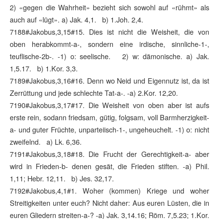
2) «gegen die Wahrheit» bezieht sich sowohl auf «rühmt» als
auch auf «lügt». a) Jak. 4,1. b) 1.Joh. 2,4.
7188#Jakobus,3,15#15. Dies ist nicht die Weisheit, die von
oben herabkommt-a-, sondern eine irdische, sinnliche-1-,
teuflische-2b-. -1) o: seelische. 2) w: dämonische. a) Jak.
1,5.17. b) 1.Kor. 3,3.
7189#Jakobus,3,16#16. Denn wo Neid und Eigennutz ist, da ist
Zerrüttung und jede schlechte Tat-a-. -a) 2.Kor. 12,20.
7190#Jakobus,3,17#17. Die Weisheit von oben aber ist aufs
erste rein, sodann friedsam, gütig, folgsam, voll Barmherzigkeit-
a- und guter Früchte, unparteiisch-1-, ungeheuchelt. -1) o: nicht
zweifelnd. a) Lk. 6,36.
7191#Jakobus,3,18#18. Die Frucht der Gerechtigkeit-a- aber
wird in Frieden-b- denen gesät, die Frieden stiften. -a) Phil.
1,11; Hebr. 12,11. b) Jes. 32,17.
7192#Jakobus,4,1#1. Woher (kommen) Kriege und woher
Streitigkeiten unter euch? Nicht daher: Aus euren Lüsten, die in
euren Gliedern streiten-a-? -a) Jak. 3,14.16; Röm. 7,5.23; 1.Kor.