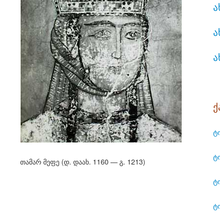
ა
ა
ა
ქ
ტ
ტ
თამარ მეფე (დ. დაახ. 1160 — გ. 1213)
ტ
ტ