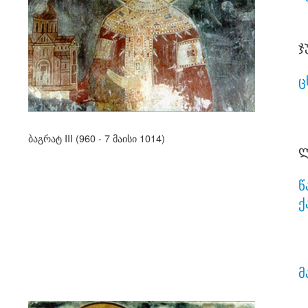
ჯ
ც
ბაგრატ III (960 - 7 მაისი 1014)
ლ
წ
ქ
მ