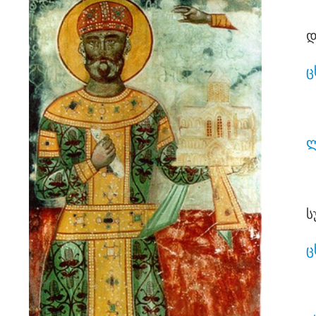
დ
ც
ლ
ს
ც